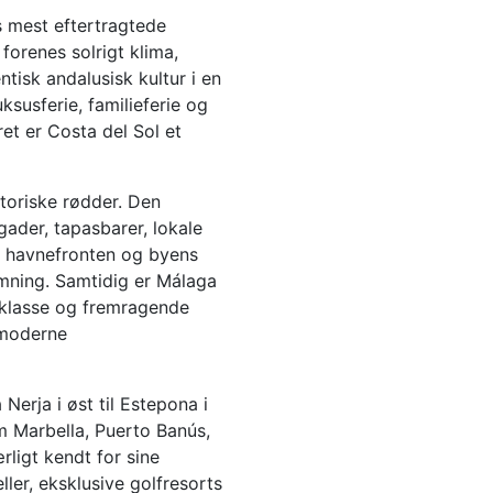
s mest eftertragtede
forenes solrigt klima,
tisk andalusisk kultur i en
uksusferie, familieferie og
et er Costa del Sol et
toriske rødder. Den
ader, tapasbarer, lokale
 havnefronten og byens
mning. Samtidig er Málaga
nsklasse og fremragende
l moderne
Nerja i øst til Estepona i
 Marbella, Puerto Banús,
ligt kendt for sine
ller, eksklusive golfresorts