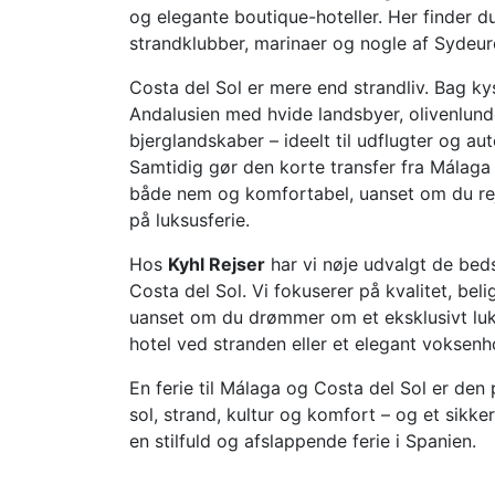
og elegante boutique-hoteller. Her finder d
strandklubber, marinaer og nogle af Sydeur
Costa del Sol er mere end strandliv. Bag ky
Andalusien med hvide landsbyer, olivenlun
bjerglandskaber – ideelt til udflugter og aut
Samtidig gør den korte transfer fra Málaga
både nem og komfortabel, uanset om du rejs
på luksusferie.
Hos
Kyhl Rejser
har vi nøje udvalgt de beds
Costa del Sol. Vi fokuserer på kvalitet, bel
uanset om du drømmer om et eksklusivt luks
hotel ved stranden eller et elegant voksenh
En ferie til Málaga og Costa del Sol er den
sol, strand, kultur og komfort – og et sikker
en stilfuld og afslappende ferie i Spanien.