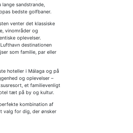
u lange sandstrande,
opas bedste golfbaner.
sten venter det klassiske
de, vinområder og
entiske oplevelser.
 Lufthavn destinationen
er som familie, par eller
te hoteller i Málaga og på
iggenhed og oplevelser –
usresort, et familievenligt
otel tæt på by og kultur.
 perfekte kombination af
t valg for dig, der ønsker