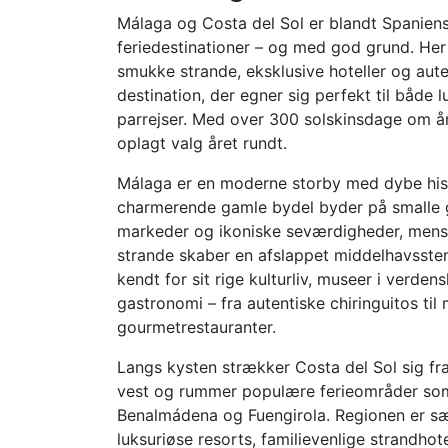
Málaga og Costa del Sol er blandt Spanien
feriedestinationer – og med god grund. Her 
smukke strande, eksklusive hoteller og auten
destination, der egner sig perfekt til både l
parrejser. Med over 300 solskinsdage om år
oplagt valg året rundt.
Málaga er en moderne storby med dybe his
charmerende gamle bydel byder på smalle g
markeder og ikoniske seværdigheder, mens
strande skaber en afslappet middelhavsste
kendt for sit rige kulturliv, museer i verde
gastronomi – fra autentiske chiringuitos ti
gourmetrestauranter.
Langs kysten strækker Costa del Sol sig fra 
vest og rummer populære ferieområder som
Benalmádena og Fuengirola. Regionen er sær
luksuriøse resorts, familievenlige strandhote