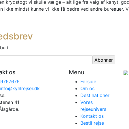
en krydstogt vi skulle vælge – alt lige fra valg af kahyt, god
sen ikke mindst kunne vi ikke få bedre ved andre bureauer. 
hedsbrev
lbud
akt os
Menu
49767676
Forside
info@kyhlrejser.dk
Om os
se:
Destinationer
stenen 41
Vores
Ålsgårde.
rejseunivers
Kontakt os
Bestil rejse