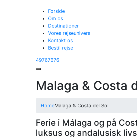
Forside
Om os
Destinationer
Vores rejseunivers
Kontakt os
Bestil rejse
49767676
Malaga & Costa d
Home
Malaga & Costa del Sol
Ferie i
Málaga
og på
Cost
luksus og andalusisk livs