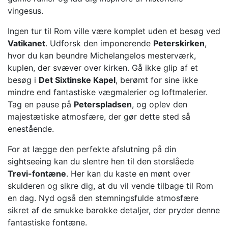
vingesus.
Ingen tur til Rom ville være komplet uden et besøg ved
Vatikanet
. Udforsk den imponerende
Peterskirken
,
hvor du kan beundre Michelangelos mesterværk,
kuplen, der svæver over kirken. Gå ikke glip af et
besøg i
Det Sixtinske Kapel
, berømt for sine ikke
mindre end fantastiske vægmalerier og loftmalerier.
Tag en pause på
Peterspladsen
, og oplev den
majestætiske atmosfære, der gør dette sted så
enestående.
For at lægge den perfekte afslutning på din
sightseeing kan du slentre hen til den storslåede
Trevi-fontæne
. Her kan du kaste en mønt over
skulderen og sikre dig, at du vil vende tilbage til Rom
en dag. Nyd også den stemningsfulde atmosfære
sikret af de smukke barokke detaljer, der pryder denne
fantastiske fontæne.