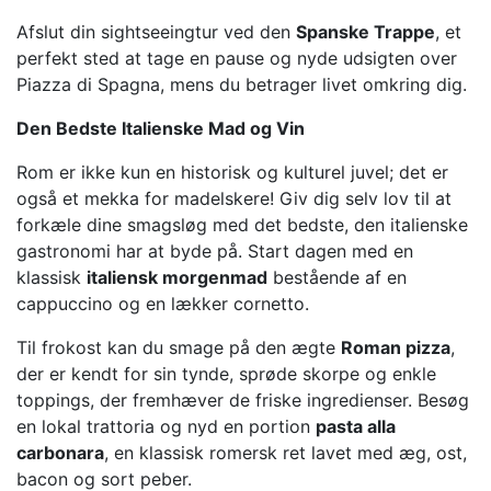
Afslut din sightseeingtur ved den
Spanske Trappe
, et
perfekt sted at tage en pause og nyde udsigten over
Piazza di Spagna, mens du betrager livet omkring dig.
Den Bedste Italienske Mad og Vin
Rom er ikke kun en historisk og kulturel juvel; det er
også et mekka for madelskere! Giv dig selv lov til at
forkæle dine smagsløg med det bedste, den italienske
gastronomi har at byde på. Start dagen med en
klassisk
italiensk morgenmad
bestående af en
cappuccino og en lækker cornetto.
Til frokost kan du smage på den ægte
Roman pizza
,
der er kendt for sin tynde, sprøde skorpe og enkle
toppings, der fremhæver de friske ingredienser. Besøg
en lokal trattoria og nyd en portion
pasta alla
carbonara
, en klassisk romersk ret lavet med æg, ost,
bacon og sort peber.