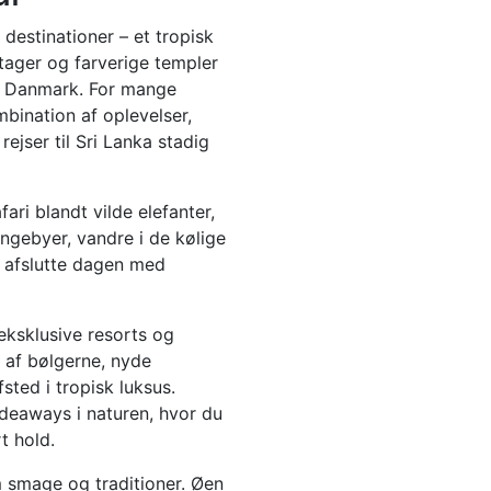
destinationer – et tropisk
tager og farverige templer
d Danmark. For mange
mbination af oplevelser,
rejser til Sri Lanka stadig
ri blandt vilde elefanter,
gebyer, vandre i de kølige
g afslutte dagen med
eksklusive resorts og
n af bølgerne, nyde
sted i tropisk luksus.
deaways i naturen, hvor du
t hold.
m smage og traditioner. Øen