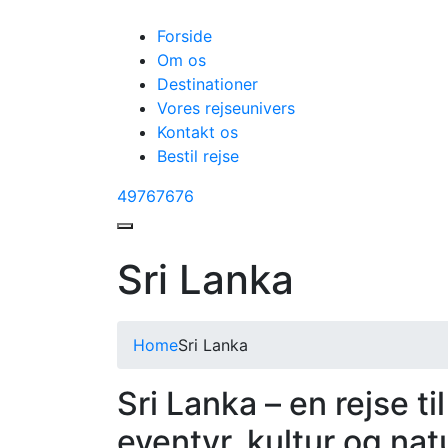
Forside
Om os
Destinationer
Vores rejseunivers
Kontakt os
Bestil rejse
49767676
Sri Lanka
Home
Sri Lanka
Sri Lanka – en rejse til
eventyr, kultur og nat