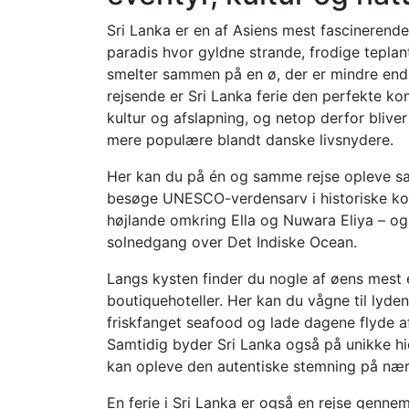
Sri Lanka er en af Asiens mest fascinerende 
paradis hvor gyldne strande, frodige teplan
smelter sammen på en ø, der er mindre en
rejsende er Sri Lanka ferie den perfekte ko
kultur og afslapning, og netop derfor bliver 
mere populære blandt danske livsnydere.
Her kan du på én og samme rejse opleve safa
besøge UNESCO-verdensarv i historiske kon
højlande omkring Ella og Nuwara Eliya – o
solnedgang over Det Indiske Ocean.
Langs kysten finder du nogle af øens mest 
boutiquehoteller. Her kan du vågne til lyde
friskfanget seafood og lade dagene flyde af
Samtidig byder Sri Lanka også på unikke hi
kan opleve den autentiske stemning på nær
En ferie i Sri Lanka er også en rejse genne