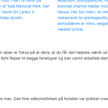
 midt i den rå natur på
eksklusivt boutiquehotel, h
 af Yala National Park. Her
kolonial charme møder mo
 havet Sri Lanka´s
luksus. Her bor man i en s
tiske dyreliv.
restaureret te-plantagevilla
atmosfæren er intim, elega
næsten privat.
rejser er fokus på at sikre, at du får den højeste værdi ud 
ugt Kyhl Rejser til begge ferietyper og kan varmt anbefale dem
lede max. Den fine velkomsthilsen på hotellet var prikken over 