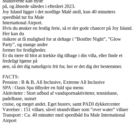
Maldiverne kan byde
på, og åbnede således i efteråret 2023.
Joy Island ligger i det nordlige Malé atoll, kun 40 minutters
speedbåd tur fra Male
International Airport.
Hvis du ønsker en festlig ferie, så er der gode chancer på Joy Island.
Her kan du
risikere at få mulighed for at deltage i ”Bonfire Night”, ”Glow
Party”, og mange andre
former for festligheder.
Er du mere til blot at trække dig tilbage i din villa, eller finde et
fredeligt hjørne på
øen, så det dig naturligvis frit for, her er det dig der bestemmer.
FACTS:
Pension : B & B, All Inclusive, Extreme All Inclusive
SPA : Oasis Spa tilbyder en fuld spa menu
Aktiviteter : Stort udbud af vandsportsaktiviteter, tennisbane,
padelbane, sunset
cruise, og meget andet. Eget husrev, samt PADI dykkercenter
Værelser : 151 villaer, såvel strandvillaer som ”over water” villaer
Transport : Ca. 40 minutter med speedbåd fra Male International
Airport