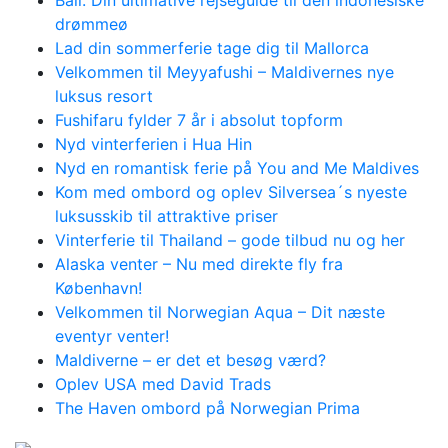
Bali: Din ultimative rejseguide til den indonesiske
drømmeø
Lad din sommerferie tage dig til Mallorca
Velkommen til Meyyafushi – Maldivernes nye
luksus resort
Fushifaru fylder 7 år i absolut topform
Nyd vinterferien i Hua Hin
Nyd en romantisk ferie på You and Me Maldives
Kom med ombord og oplev Silversea´s nyeste
luksusskib til attraktive priser
Vinterferie til Thailand – gode tilbud nu og her
Alaska venter – Nu med direkte fly fra
København!
Velkommen til Norwegian Aqua – Dit næste
eventyr venter!
Maldiverne – er det et besøg værd?
Oplev USA med David Trads
The Haven ombord på Norwegian Prima