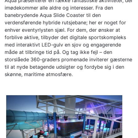
Aqua præsenterer en række fantastiske aktiviteter, der
imødekommer alle aldre og interesser. Fra den
banebrydende Aqua Slide Coaster til den
verdensførende hybride rutsjebane; her er noget for
enhver eventyrlysten sjæl. For dem, der ønsker at
forblive aktive, tilbyder det digitale sportskompleks
med interaktivt LED-gulv en sjov og engagerende
måde at tilbringe tid på. Og tag ikke fejl – den
storslåede 360-graders promenade inviterer gæsterne
til at nyde betagende udsigter og fordybe sig i den
skønne, maritime atmosfære.