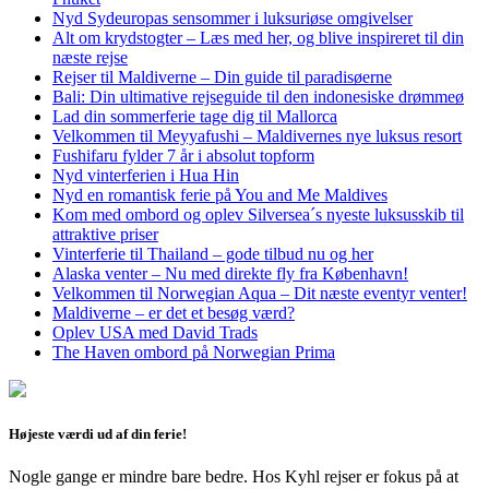
Nyd Sydeuropas sensommer i luksuriøse omgivelser
Alt om krydstogter – Læs med her, og blive inspireret til din
næste rejse
Rejser til Maldiverne – Din guide til paradisøerne
Bali: Din ultimative rejseguide til den indonesiske drømmeø
Lad din sommerferie tage dig til Mallorca
Velkommen til Meyyafushi – Maldivernes nye luksus resort
Fushifaru fylder 7 år i absolut topform
Nyd vinterferien i Hua Hin
Nyd en romantisk ferie på You and Me Maldives
Kom med ombord og oplev Silversea´s nyeste luksusskib til
attraktive priser
Vinterferie til Thailand – gode tilbud nu og her
Alaska venter – Nu med direkte fly fra København!
Velkommen til Norwegian Aqua – Dit næste eventyr venter!
Maldiverne – er det et besøg værd?
Oplev USA med David Trads
The Haven ombord på Norwegian Prima
Højeste værdi ud af din ferie!
Nogle gange er mindre bare bedre. Hos Kyhl rejser er fokus på at