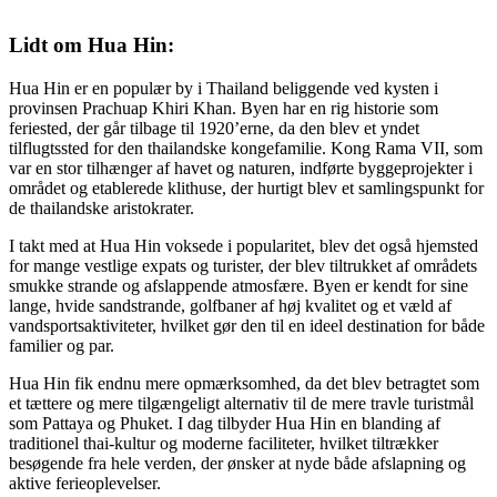
Lidt om Hua Hin:
Hua Hin er en populær by i Thailand beliggende ved kysten i
provinsen Prachuap Khiri Khan. Byen har en rig historie som
feriested, der går tilbage til 1920’erne, da den blev et yndet
tilflugtssted for den thailandske kongefamilie. Kong Rama VII, som
var en stor tilhænger af havet og naturen, indførte byggeprojekter i
området og etablerede klithuse, der hurtigt blev et samlingspunkt for
de thailandske aristokrater.
I takt med at Hua Hin voksede i popularitet, blev det også hjemsted
for mange vestlige expats og turister, der blev tiltrukket af områdets
smukke strande og afslappende atmosfære. Byen er kendt for sine
lange, hvide sandstrande, golfbaner af høj kvalitet og et væld af
vandsportsaktiviteter, hvilket gør den til en ideel destination for både
familier og par.
Hua Hin fik endnu mere opmærksomhed, da det blev betragtet som
et tættere og mere tilgængeligt alternativ til de mere travle turistmål
som Pattaya og Phuket. I dag tilbyder Hua Hin en blanding af
traditionel thai-kultur og moderne faciliteter, hvilket tiltrækker
besøgende fra hele verden, der ønsker at nyde både afslapning og
aktive ferieoplevelser.