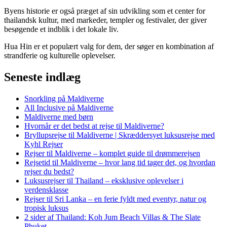
Byens historie er også præget af sin udvikling som et center for
thailandsk kultur, med markeder, templer og festivaler, der giver
besøgende et indblik i det lokale liv.
Hua Hin er et populært valg for dem, der søger en kombination af
strandferie og kulturelle oplevelser.
Seneste indlæg
Snorkling på Maldiverne
All Inclusive på Maldiverne
Maldiverne med børn
Hvornår er det bedst at rejse til Maldiverne?
Bryllupsrejse til Maldiverne | Skræddersyet luksusrejse med
Kyhl Rejser
Rejser til Maldiverne – komplet guide til drømmerejsen
Rejsetid til Maldiverne – hvor lang tid tager det, og hvordan
rejser du bedst?
Luksusrejser til Thailand – eksklusive oplevelser i
verdensklasse
Rejser til Sri Lanka – en ferie fyldt med eventyr, natur og
tropisk luksus
2 sider af Thailand: Koh Jum Beach Villas & The Slate
Phuket