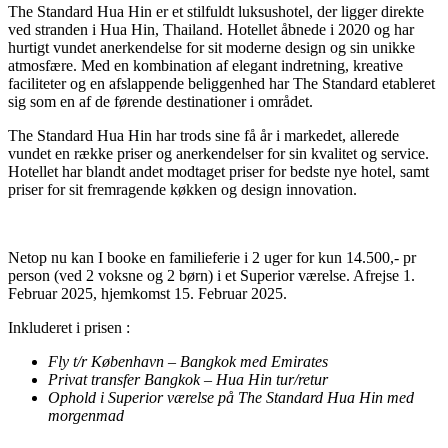
The Standard Hua Hin er et stilfuldt luksushotel, der ligger direkte
ved stranden i Hua Hin, Thailand. Hotellet åbnede i 2020 og har
hurtigt vundet anerkendelse for sit moderne design og sin unikke
atmosfære. Med en kombination af elegant indretning, kreative
faciliteter og en afslappende beliggenhed har The Standard etableret
sig som en af de førende destinationer i området.
The Standard Hua Hin har trods sine få år i markedet, allerede
vundet en række priser og anerkendelser for sin kvalitet og service.
Hotellet har blandt andet modtaget priser for bedste nye hotel, samt
priser for sit fremragende køkken og design innovation.
Netop nu kan I booke en familieferie i 2 uger for kun 14.500,- pr
person (ved 2 voksne og 2 børn) i et Superior værelse. Afrejse 1.
Februar 2025, hjemkomst 15. Februar 2025.
Inkluderet i prisen :
Fly t/r København – Bangkok med Emirates
Privat transfer Bangkok – Hua Hin tur/retur
Ophold i Superior værelse på The Standard Hua Hin med
morgenmad